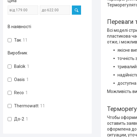
Ціна
Терморегулято
Переваги 
В наявності
Всі моделі ст
пластикова ча
Так
11
отже, і можли
якісне ви
Виробник
точність 
Balcik
1
тривалий 
надійніст
Oasis
1
доступна 
Можливість ви
Reco
1
Thermowatt
11
Терморегу
Чтобы оформит
До-2
1
оставить заяв
оформлена до 
ситуации, уто