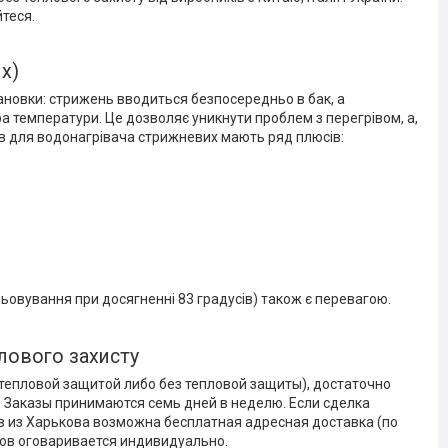
теся.
х)
тановки: стрижень вводиться безпосередньо в бак, а
а температури. Це дозволяє уникнути проблем з перегрівом, а,
ів для водонагрівача стрижневих мають ряд плюсів:
ьовування при досягненні 83 градусів) також є перевагою.
лового захисту
тепловой защитой либо без тепловой защиты), достаточно
. Заказы принимаются семь дней в неделю. Если сделка
в из Харькова возможна бесплатная адресная доставка (по
онов оговаривается индивидуально.