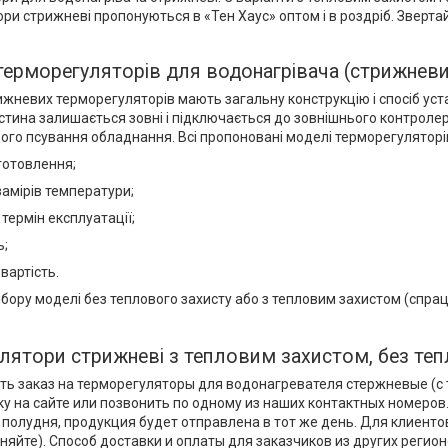
ри стрижневі пропонуються в «Тен Хаус» оптом і в роздріб. Звертай
терморегуляторів для водонагрівача (стрижневи
рижневих терморегуляторів мають загальну конструкцію і спосіб ус
стина залишається зовні і підключається до зовнішнього контролер
вого псування обладнання. Всі пропоновані моделі терморегулятор
готовлення;
замірів температури;
термін експлуатації;
ь;
вартість.
бору моделі без теплового захисту або з тепловим захистом (спрац
лятори стрижневі з тепловим захистом, без теп
ь заказ на терморегуляторы для водонагревателя стержневые (с 
ку на сайте или позвонить по одному из наших контактных номеров
полудня, продукция будет отправлена в тот же день. Для клиенто
чняйте). Способ доставки и оплаты для заказчиков из других реги