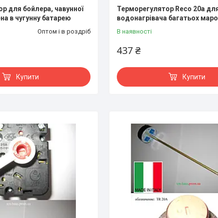
р для бойлера, чавунної
Терморегулятор Reco 20a для
ена в чугунну батарею
водонагрівача багатьох маро
Оптом і в роздріб
В наявності
437 ₴
Купити
Купити