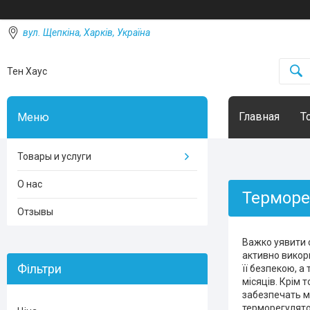
вул. Щепкіна, Харків, Україна
Тен Хаус
Главная
Т
Товары и услуги
О нас
Терморе
Отзывы
Важко уявити с
активно викори
Фільтри
її безпекою, а
місяців. Крім 
забезпечать м
терморегулятор