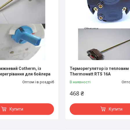
ижневий Cotherm, із
Терморегулятор із тепловим
перегрівання для бойлера
Thermowatt RTS 16A
Оптом і в роздріб
В наявності
Опто
468 ₴
Купити
Купити