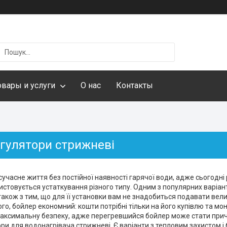
овары и услуги
О нас
Контакты
гулятори стрижневі
учасне життя без постійної наявності гарячої води, адже сьогодні 
стовується устаткування різного типу. Одним з популярних варіантів
 також з тим, що для її установки вам не знадобиться подавати велич
того, бойлер економний: кошти потрібні тільки на його купівлю та мо
аксимальну безпеку, адже перегревшийся бойлер може стати причи
и для водонагрівача стрижневі. Є варіанти з тепловим захистом і без