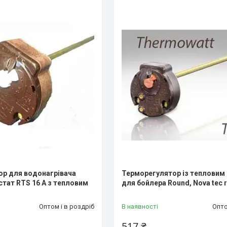
р для водонагрівача
Терморегулятор із тепловим
стат RTS 16 A з тепловим
для бойлера Round, Nova tec r
Оптом і в роздріб
В наявності
Опто
517 ₴