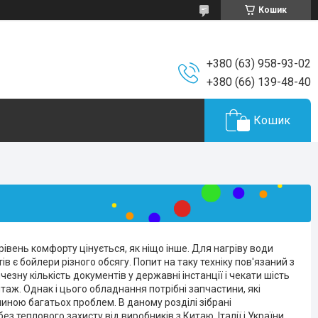
Кошик
+380 (63) 958-93-02
+380 (66) 139-48-40
Кошик
рівень комфорту цінується, як ніщо інше. Для нагріву води
 є бойлери різного обсягу. Попит на таку техніку пов'язаний з
езну кількість документів у державні інстанції і чекати шість
нтаж. Однак і цього обладнання потрібні запчастини, які
ною багатьох проблем. В даному розділі зібрані
 теплового захисту від виробників з Китаю, Італії і України.