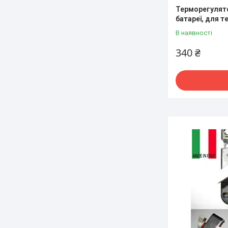
Терморегулято
батареї, для т
В наявності
340 ₴