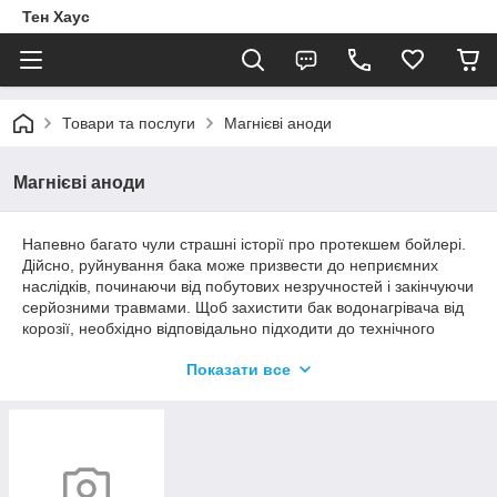
Тен Хаус
Товари та послуги
Магнієві аноди
Магнієві аноди
Напевно багато чули страшні історії про протекшем бойлері.
Дійсно, руйнування бака може призвести до неприємних
наслідків, починаючи від побутових незручностей і закінчуючи
серйозними травмами. Щоб захистити бак водонагрівача від
корозії, необхідно відповідально підходити до технічного
обслуговування, зокрема, важливо регулярно (і вчасно!)
Показати все
міняти магнієвий анод.
Це невеликий виріб є єдиним способом захисту бака.
В даному розділі зібрано відмінний вибір анодів за
розумними цінами. Є варіанти для водонагрівачів різних
форм і розмірів. Звертайтеся.