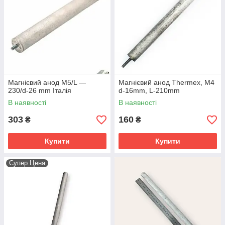
Магнієвий анод М5/L —
Магнієвий анод Thermex, M4
230/d-26 mm Італія
d-16mm, L-210mm
В наявності
В наявності
303
160
₴
₴
Купити
Купити
Супер Цена