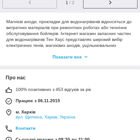
1
/ 2
Магнієві аноди, прокладки для водонагрівачів відносяться до
витратних матеріалів при ремонтних роботах або технічне
обслуговування бойлерів. Інтернет магазин запасних частин
для водонагрівачів Тен Хаус представляє широкий вибір
електричних тенів, магнієвих анодів, ущільнювальних
прокладок для безпечної і надійної роботи Ваших
Показати все
водонагрівачів бойлерів всіх типів.
Запчастини для водонагрівачів
Запчастини до бойлера необхідні для підтримання якісної
Про нас
працездатності і продовження терміну експлуатації
водонагрівача. Різкі скачки напруги в мережі
100% позитивних з 453 відгуків за рік
електроживлення, якість та хімічний склад води, тиск в
Працює з 06.11.2015
системі водопостачання - це основні фактори, що впливають
на робочі параметри і строк служби магнієвих анодів, тенів,
м. Харків
прокладок.
вул. Щепкіна, Харків, Україна
Купити магнієві аноди
Прокладки и магниевые аноды купить оптом и в розницу с
Контакти
доставкой курьером в Харькове, а также сделать заказ on-line
Сьогодні працює з 08:30 до 21:00
Вы можете в Киеве, Каменском, Южноукраинске, Сумах,