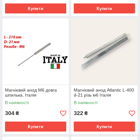
Купити
Купити
Магнієвий анод М6 довга
Магнієвий анод Atlantic L-400
шпилька, Італія
d-21 різь м6 Італія
В наявності
В наявності
304
322
₴
₴
Купити
Купити