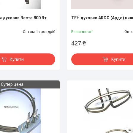
я духовки Веста 800 Вт
ТЕН духовки ARDO (Ардо) ниж
Оптом і в роздріб
В наявності
Опто
427 ₴
Купити
Купити
Супер цена