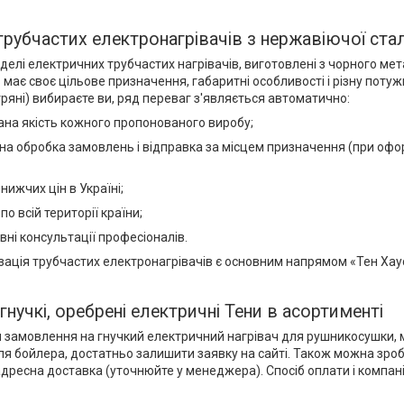
рубчастих електронагрівачів з нержавіючої сталі
делі електричних трубчастих нагрівачів, виготовлені з чорного мета
в має своє цільове призначення, габаритні особливості і різну потужн
тряні) вибираєте ви, ряд переваг з'являється автоматично:
ана якість кожного пропонованого виробу;
а обробка замовлень і відправка за місцем призначення (при офор
йнижчих цін в Україні;
по всій території країни;
ні консультації професіоналів.
зація трубчастих електронагрівачів є основним напрямом «Тен Хаус
 гнучкі, оребрені електричні Тени в асортименті
замовлення на гнучкий електричний нагрівач для рушникосушки, м
 для бойлера, достатньо залишити заявку на сайті. Також можна зр
ресна доставка (уточнюйте у менеджера). Спосіб оплати і компанію