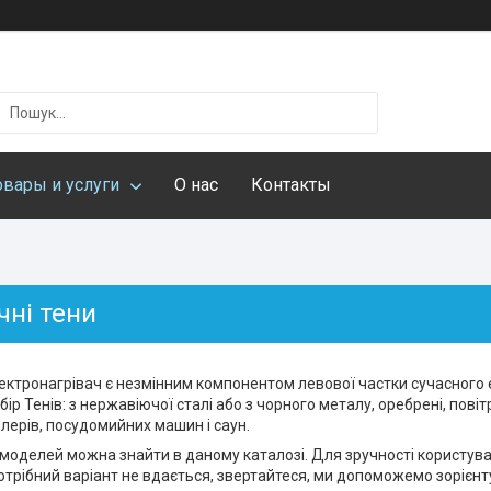
овары и услуги
О нас
Контакты
чні тени
ектронагрівач є незмінним компонентом левової частки сучасного 
ір Тенів: з нержавіючої сталі або з чорного металу, оребрені, повітр
лерів, посудомийних машин і саун.
 моделей можна знайти в даному каталозі. Для зручності користува
отрібний варіант не вдається, звертайтеся, ми допоможемо зорієнт