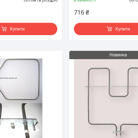
Оптом і в роздріб
В наявності
Опто
716 ₴
Купити
Купити
Новинка