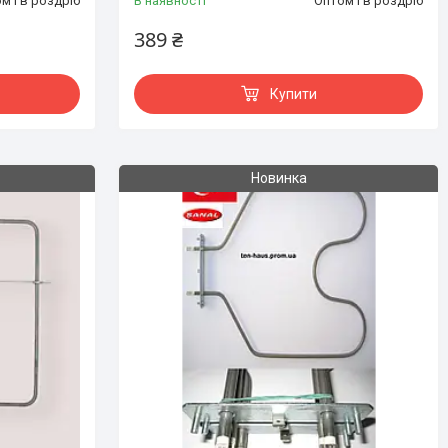
м і в роздріб
В наявності
Оптом і в роздріб
389 ₴
Купити
Новинка