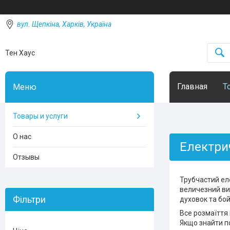
вул. Щепкіна, Харків, Україна
Тен Хаус
Главная
Т
Товары и услуги
О нас
Електри
Отзывы
Трубчастий ел
величезний виб
Фільтри
духовок та бой
Все розмаїття
Якщо знайти п