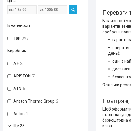
Ціна
Переваги т
В наявності мо
В наявності
варіантів Тені
оребрені, пові
Так
393
гарантов
оперативн
Виробник
день);
одні з на
A+
2
доставка 
ARISTON
7
безкоштов
Оскільки реалі
ATN
6
Повітряні,
Ariston Thermo Group
2
Щоб оформити 
Aston
1
сталі і латуні
безкоштовна ад
клієнт.
Ще 28