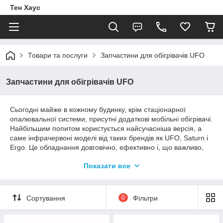
Тен Хаус
Товари та послуги
Запчастини для обігрівачів UFO
Запчастини для обігрівачів UFO
Сьогодні майже в кожному будинку, крім стаціонарної
опалювальної системи, присутні додаткові мобільні обігрівачі.
Найбільшим попитом користується найсучасніша версія, а
саме інфрачервоні моделі від таких брендів як UFO, Saturn і
Ergo. Це обладнання довговічно, ефективно і, що важливо,
відрізняється економним витратою електроенергії. Однак
Показати все
навіть самі надійні агрегати з часом виходять з ладу, в силу
постійної експлуатації або позаштатної ситуації. В даному
випадку слабким місцем є універсальні спіралі лампи
обігрівачів. На щастя, заміна цього елемента обійдеться
Сортування
0
Фільтри
недорого, а в даному розділі представлений величезний
вибір модифікацій.