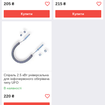
205
215
₴
₴
Купити
Купити
Спіраль 2.5 кВт універсальна
для інфочервоного обігрівача
типу UFO
В наявності
220
₴