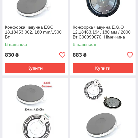
Конфорка чавунна EGO
Конфорка чавунна E.G.O
18.18453.002, 180 mm/1500
12.18463.194, 180 мм / 2000
Вт
Вт C00099676, Німеччина
В наявності
В наявності
830
883
₴
₴
Купити
Купити