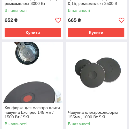
зв’язатися з нами по телефону або через цей сайт. Ми
ремкомплект 3000 Вт
0,15, ремкомплект 3500 Вт
відповідаємо на всі запитання і допоможемо з підбіром
В наявності
В наявності
кераміки або чугунної конфорки, залежно від типу вашого
обладнання.
652
665
₴
₴
Якщо заявка оформлена до полудня, його замовлення
відправляється того ж дня. Для жителів Харкова існує
Купити
Купити
адресна безкоштовна доставка (використовуйте).
Метод доставки й оплату для мешканців інших міст України
передбачено.
Запишіть конфорки для електропліт і варених поверхонь
недорого.
Конфорка для електро плити
чавунна Експрес 145 мм /
Чавунна електроконфорка
1500 Вт / SKL
155мм, 1000 Вт SKL
В наявності
В наявності