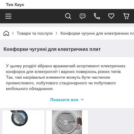
Тен Хаус
Товари та послуги
Конфорки чугунні для електричних п
Конфорки чугунні для електричних плит
У цьому розділі зібрано вражаючий асортимент електричних
конфорок для електропліт і варних поверхонь різних типів.
Так, такі нагрівальні елементи можуть бути частиною
промислового, побутового стаціонарного чи побутового
мобільного обладнання.
Ці конфорки можуть мати два типи нагріваючої поверхні:
Показати все
керамічну та чугуну. Продукцію з кераміки встановлюють в
керамічні та скло-керамічні варальні поверхні, в той час як
чугуні встановлюються в звичайних електроплітах з металу
на одну, дві, чотири конфорки.
Вся продукція доступна для замовлення оптом і в розпірку,
будь ласка.