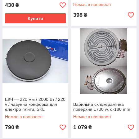
КЕ-0,12/3 кВт
430
Немає в наявності
₴
398
₴
Купити
ЕКЧ — 220 мм / 2000 Вт / 220
v / чавунна конфорка для
Варильна склокерамічна
електро плити, SKL
поверхня 1700 w, d-180 mm
Немає в наявності
Немає в наявності
790
1 079
₴
₴