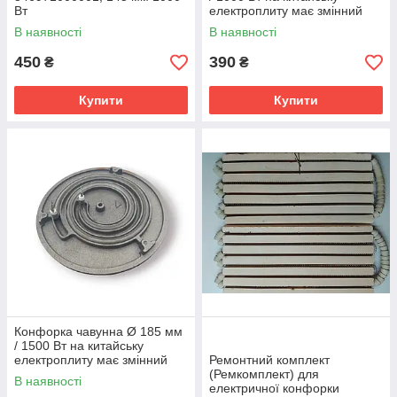
Вт
електроплиту має змінний
тен
В наявності
В наявності
450
390
₴
₴
Купити
Купити
Конфорка чавунна Ø 185 мм
/ 1500 Вт на китайську
електроплиту має змінний
Ремонтний комплект
тен
(Ремкомплект) для
В наявності
електричної конфорки