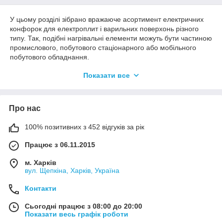
У цьому розділі зібрано вражаюче асортимент електричних
конфорок для електроплит і варильних поверхонь різного
типу. Так, подібні нагрівальні елементи можуть бути частиною
промислового, побутового стаціонарного або мобільного
побутового обладнання.
Дані конфорки можуть мати два типи нагріваючої поверхні:
Показати все
керамічну та чавунну. Продукцію з кераміки встановлюють у
керамічні та скло-керамічні варильні поверхні, тоді як чавунні
встановлюються у звичайних електроплитах із металу на
Про нас
одну, дві, чотири конфорки.
Вся продукція доступна для замовлення оптом та в роздріб,
100% позитивних з 452 відгуків за рік
звертайтесь.
Чавунні, керамічні конфорки для електроплит та варильних
Працює з 06.11.2015
поверхонь
м. Харків
Всі пропоновані конфорки для електроплит і варильних
вул. Щепкіна, Харків, Україна
поверхонь (як керамічні, так і чавунні) з даного розділу мають
низку загальних позитивних якостей:
Контакти
виробництво у відповідність до ТЗ;
Сьогодні працює з 08:00 до 20:00
висока якість матеріалів виготовлення;
Показати весь графік роботи