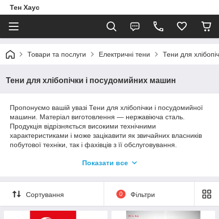
Тен Хаус
Товари та послуги
Електричні тени
Тени для хлібопі
Тени для хлібопічки і посудомийних машин
Пропонуємо вашій увазі Тени для хлібопічки і посудомийної
машини. Матеріал виготовлення — нержавіюча сталь.
Продукція відрізняється високими технічними
характеристиками і може зацікавити як звичайних власників
побутової техніки, так і фахівців з її обслуговування.
Поставляємо Тени для посудомийних машин і хлібопічок з
Показати все
офіційною гарантією виробника.
Якісні Тени для хлібопічки,
Сортування
0
Фільтри
посудомийної машини