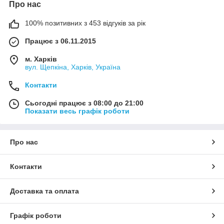
Про нас
100% позитивних з 453 відгуків за рік
Працює з 06.11.2015
Тэны для хлебопечек
м. Харків
вул. Щепкіна, Харків, Україна
ТЭНы для хлебопечек обеспечивают нагрев контейнера, в
котором находится сырье для приготовления продуктов. ТЭН
Контакти
располагается по периметру контейнера, не соприкасаясь с
ним. ТЭНы изготавливаются из высококачественной
Сьогодні працює з 08:00 до 21:00
нержавеющей стали.
Показати весь графік роботи
Тэны для хлебопечки, посудомойки купить оптом и в розницу
со склада в Харькове, оформить заказ on-line в Киеве,
Днепре, Херсоне, Ровно, Гадяче, Смеле, Никополе,
Про нас
Черногове, Виннице, Обухове, Артемовске, Славянске,
Каменском, Волновахе, Краматорске, Мариуполе, Одессе.
Контакти
НА всю продукцию предоставляется гарантия, доставка
осуществляется любым перевозчиком по Украине: Новая
почта, Деливери, Мист-экспресс, ИнТайм, Авто-люкс, Гюнсел
Доставка та оплата
и т.д.
Графік роботи