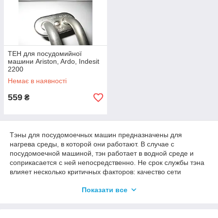
залежить від якості її комплектуючих. Рекомендуємо
придбати фірмові Тени для хлібопічок і посудомийних
машин, які реалізуються нашою компанією. Оригінальна
продукція з нержавіючої сталі, готова до інтенсивних умов
експлуатації, доступна за ціною і довговічна. Доставляємо
Тени для посудомийних машин і хлібопічок у всі регіони
ТЕН для посудомийної
країни. Можлива оплата при отриманні товару у перевізника
машини Ariston, Ardo, Indesit
— ми довіряємо своїм клієнтам.
2200
Немає в наявності
559
₴
Тэны для посудомоечных машин предназначены для
нагрева среды, в которой они работают. В случае с
посудомоечной машиной, тэн работает в водной среде и
соприкасается с ней непосредственно. Не срок службы тэна
влияет несколько критичных факторов: качество сети
электропитания - напряжение и частота и качество воды -
Показати все
жесткость, количество и состав химических веществ.