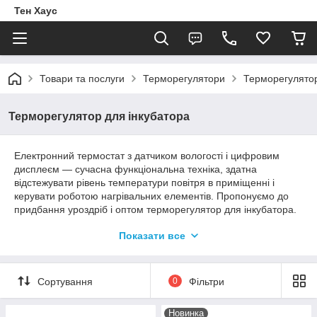
Тен Хаус
Товари та послуги
Терморегулятори
Терморегулятор
Терморегулятор для інкубатора
Електронний термостат з датчиком вологості і цифровим
дисплеєм — сучасна функціональна техніка, здатна
відстежувати рівень температури повітря в приміщенні і
керувати роботою нагрівальних елементів. Пропонуємо до
придбання уроздріб і оптом терморегулятор для інкубатора.
З їх допомогою ви зможете контролювати мікроклімат і
Показати все
створювати оптимальні умови для виведення пташенят
домашньої птиці.
Сортування
0
Фільтри
Цифрові електронні терморегулятори
для інкубатора
Новинка