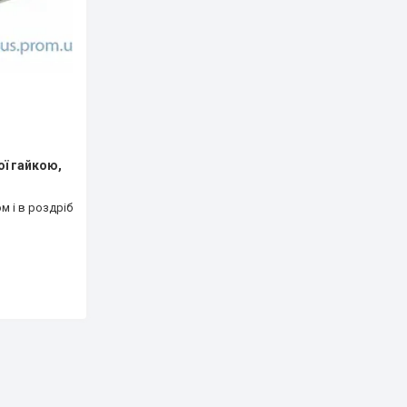
ої гайкою,
м і в роздріб