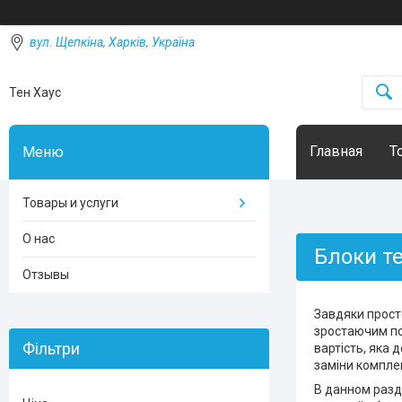
вул. Щепкіна, Харків, Україна
Тен Хаус
Главная
Т
Товары и услуги
О нас
Блоки те
Отзывы
Завдяки просто
зростаючим поп
Фільтри
вартість, яка 
заміни компле
В данном разд