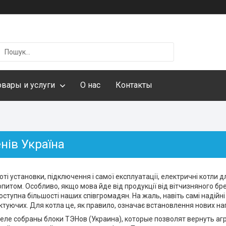
овары и услуги
О нас
Контакты
нів Україна
ті установки, підключення і самої експлуатації, електричні котли
итом. Особливо, якщо мова йде від продукції від вітчизняного бре
доступна більшості наших співгромадян. На жаль, навіть самі надійн
ктуючих. Для котла це, як правило, означає встановлення нових на
еле собраны блоки ТЭНов (Украина), которые позволят вернуть агр