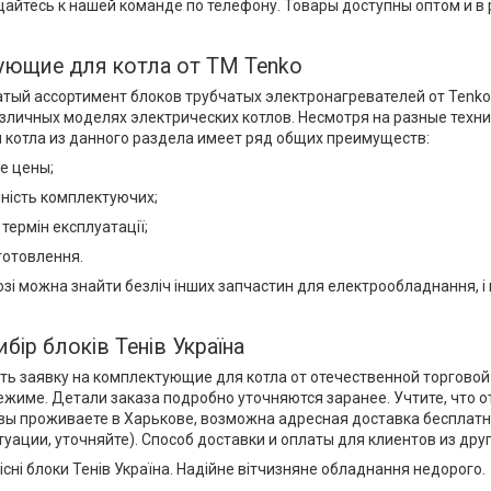
айтесь к нашей команде по телефону. Товары доступны оптом и в 
ющие для котла от ТМ Tenko
атый ассортимент блоков трубчатых электронагревателей от Tenk
азличных моделях электрических котлов. Несмотря на разные технич
 котла из данного раздела имеет ряд общих преимуществ:
е цены;
ьність комплектуючих;
термін експлуатації;
готовлення.
зі можна знайти безліч інших запчастин для електрообладнання, і н
бір блоків Тенів Україна
ь заявку на комплектующие для котла от отечественной торговой м
жиме. Детали заказа подробно уточняются заранее. Учтите, что о
 вы проживаете в Харькове, возможна адресная доставка бесплатно
туации, уточняйте). Способ доставки и оплаты для клиентов из дру
сні блоки Тенів Україна. Надійне вітчизняне обладнання недорого.