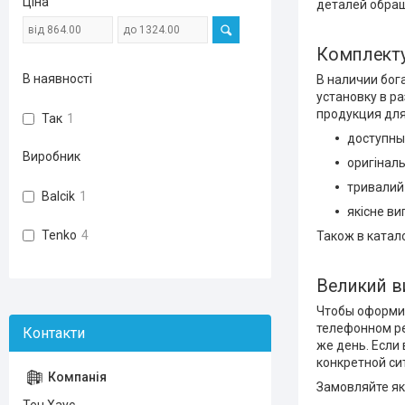
Ціна
деталей обращ
Комплекту
В наявності
В наличии бог
установку в р
продукция для
Так
1
доступны
Виробник
оригінал
тривалий 
Balcik
1
якісне ви
Tenko
4
Також в катало
Великий ви
Чтобы оформит
телефонном ре
же день. Если
конкретной си
Замовляйте які