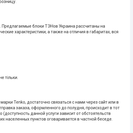
розницу.
o. Предлагаемые блоки ТЭНов Украина рассчитаны на
еские характеристики, а также на отличия в габаритах, вся
е тільки.
арки Tenko, достаточно связаться с нами через сайт или в
тправка заказа, оформленного до полудня, происходит в тот
 (доступность данной услуги зависит от обстоятельств
гих населенных пунктов оговаривается в частной беседе.