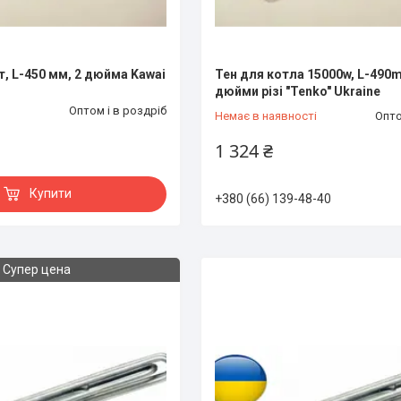
т, L-450 мм, 2 дюйма Kawai
Тен для котла 15000w, L-490m
дюйми різі "Tenko" Ukraine
Оптом і в роздріб
Немає в наявності
Опто
1 324 ₴
Купити
+380 (66) 139-48-40
Супер цена