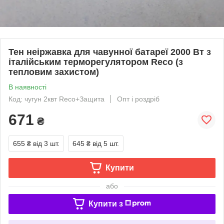
Тен неіржавка для чавунної батареї 2000 Вт з
італійським терморегулятором Reco (з
тепловим захистом)
В наявності
Код: чугун 2квт Reco+Защита
Опт і роздріб
671
₴
655 ₴
від 3 шт.
645 ₴
від 5 шт.
Купити
або
Купити з