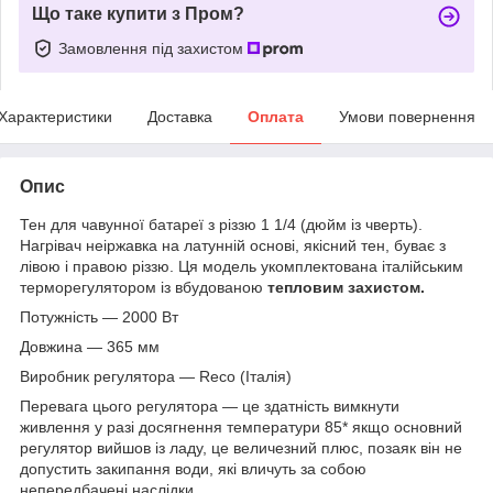
Що таке купити з Пром?
Замовлення під захистом
Характеристики
Доставка
Оплата
Умови повернення
Опис
Тен для чавунної батареї з різзю 1 1/4 (дюйм із чверть).
Нагрівач неіржавка на латунній основі, якісний тен, буває з
лівою і правою різзю. Ця модель укомплектована італійським
терморегулятором із вбудованою
тепловим захистом.
Потужність — 2000 Вт
Довжина — 365 мм
Виробник регулятора — Reco (Італія)
Перевага цього регулятора — це здатність вимкнути
живлення у разі досягнення температури 85* якщо основний
регулятор вийшов із ладу, це величезний плюс, позаяк він не
допустить закипання води, які вличуть за собою
непередбачені наслідки.