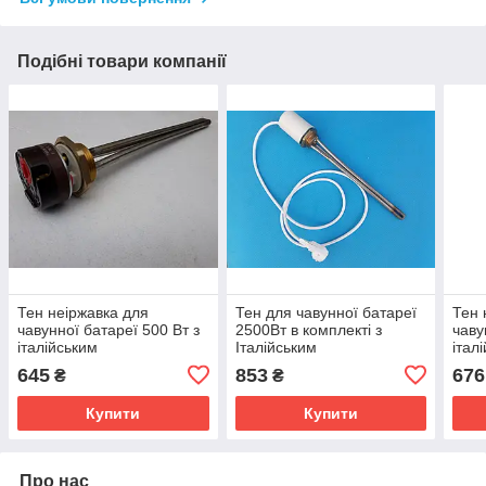
Подібні товари компанії
Тен неіржавка для
Тен для чавунної батареї
Тен 
чавунної батареї 500 Вт з
2500Вт в комплекті з
чаву
італійським
Італійським
італ
терморегулятором Reco (з
терморегулятором
терм
645
853
676
₴
₴
тепловим захистом)
тепл
Купити
Купити
Про нас