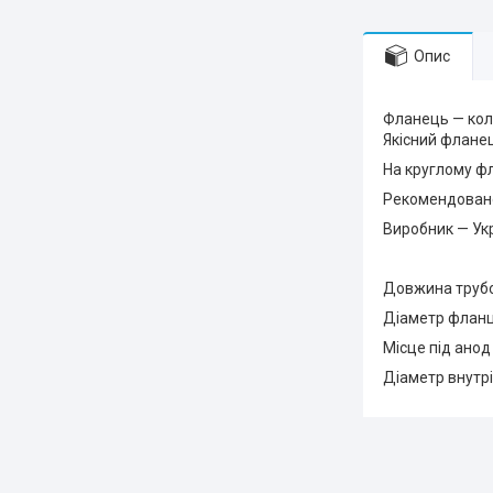
Опис
Фланець — колб
Якісний фланец
На круглому фл
Рекомендовано
Виробник — Укр
Довжина трубо
Діаметр фланц
Місце під анод
Діаметр внутрі