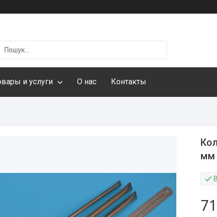
овары и услуги
О нас
Контакты
Кол
мм 
71