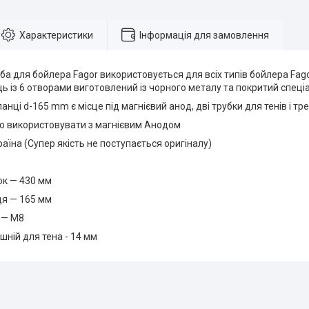
Характеристики
Інформація для замовлення
а для бойлера Fagor використовується для всіх типів бойлера Fagor
ь із 6 отворами виготовлений із чорного металу та покритий спец
анці d-165 mm є місце під магнієвий анод, дві трубки для тенів і т
 використовувати з магнієвим Анодом
аїна (Супер якість не поступається оригіналу)
к — 430 мм
я — 165 мм
 — М8
шній для тена - 14 мм