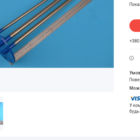
Пока
+380
пов
У ко
будь