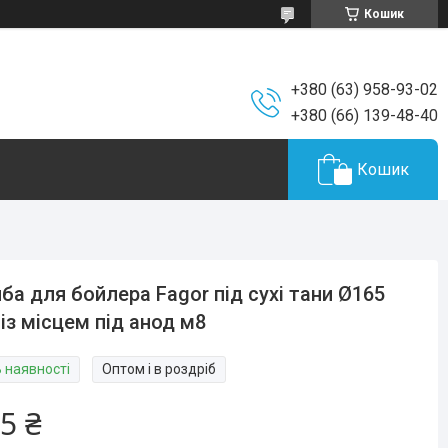
Кошик
+380 (63) 958-93-02
+380 (66) 139-48-40
Кошик
ба для бойлера Fagor під сухі тани Ø165
із місцем під анод м8
В наявності
Оптом і в роздріб
5 ₴