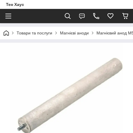
Тен Хаус
Товари та послуги
Магнієві аноди
Магнієвий анод М5