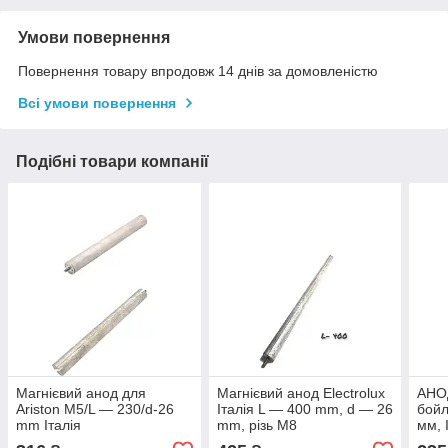
Умови повернення
Повернення товару впродовж 14 днів за домовленістю
Всі умови повернення
Подібні товари компанії
Магнієвий анод для
Магнієвий анод Electrolux
АНОД
Ariston М5/L — 230/d-26
Італія L — 400 mm, d — 26
бойл
mm Італія
mm, різь M8
мм, І