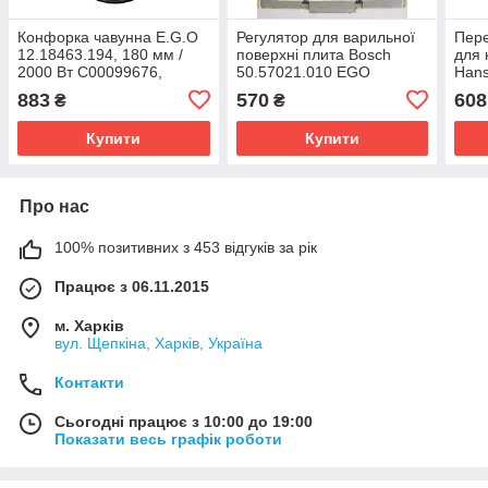
Конфорка чавунна E.G.O
Регулятор для варильної
Пере
12.18463.194, 180 мм /
поверхні плита Bosch
для 
2000 Вт C00099676,
50.57021.010 EGO
Hans
Німеччина
883
570
608
₴
₴
Купити
Купити
Про нас
100% позитивних з 453 відгуків за рік
Працює з 06.11.2015
м. Харків
вул. Щепкіна, Харків, Україна
Контакти
Сьогодні працює з 10:00 до 19:00
Показати весь графік роботи