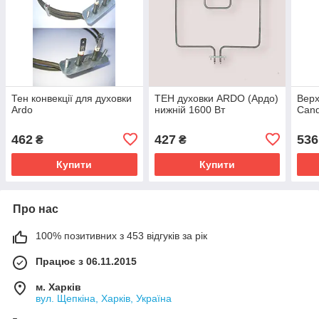
Тен конвекції для духовки
ТЕН духовки ARDO (Ардо)
Верх
Ardo
нижній 1600 Вт
Cand
462
427
536
₴
₴
Купити
Купити
Про нас
100% позитивних з 453 відгуків за рік
Працює з 06.11.2015
м. Харків
вул. Щепкіна, Харків, Україна