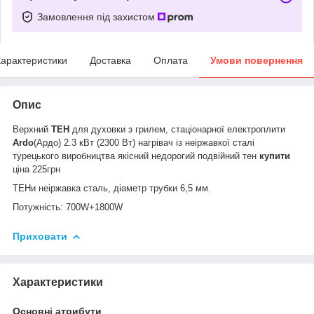
Замовлення під захистом
арактеристики
Доставка
Оплата
Умови повернення
Опис
Верхний
ТЕН
для духовки з грилем, стаціонарної електроплити
Ardo
(Ардо) 2.3 кВт (2300 Вт) нагрівач із неіржавкої сталі
турецького виробництва якісний недорогий подвійний тен
купити
ціна 225
грн
ТЕНи неіржавка сталь, діаметр трубки 6,5 мм.
Потужність: 700W+1800W
Приховати
Характеристики
Основні атрибути