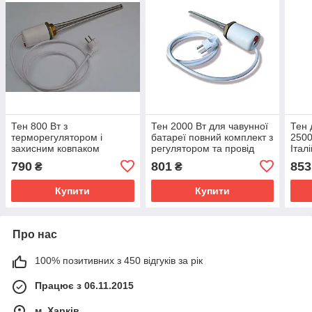
Тен 800 Вт з
Тен 2000 Вт для чавунної
Тен 
терморегулятором і
батареї повний комплект з
2500
захисним ковпаком
регулятором та провід
Італ
комплект для чавунної
2кВт
тер
790
801
853
₴
₴
батареї
Купити
Купити
Про нас
100% позитивних з 450 відгуків за рік
Працює з 06.11.2015
м. Харків