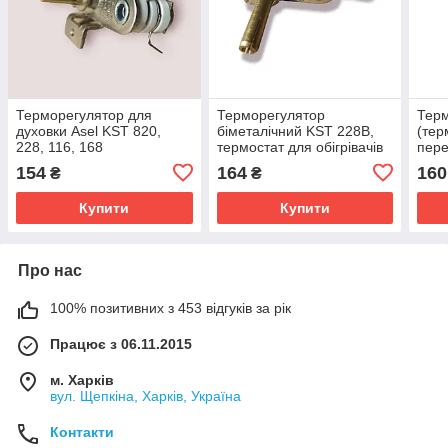
Терморегулятор для
Терморегулятор
Терм
духовки Asel KST 820,
біметалічний KST 228B,
(тер
228, 116, 168
термостат для обігрівачів
пере
духовки та електроплит.
духо
154
164
160
₴
₴
250v
Купити
Купити
Про нас
100% позитивних з 453 відгуків за рік
Працює з 06.11.2015
м. Харків
вул. Щепкіна, Харків, Україна
Контакти