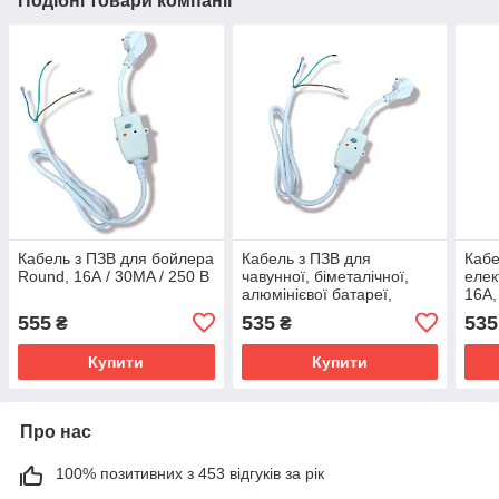
Подібні товари компанії
Кабель з ПЗВ для бойлера
Кабель з ПЗВ для
Кабе
Round, 16А / 30MA / 250 В
чавунної, біметалічної,
елек
алюмінієвої батареї,
16А,
16А/220v/30ma, Італія 1.5
водо
555
535
535
₴
₴
м
Купити
Купити
Про нас
100% позитивних з 453 відгуків за рік