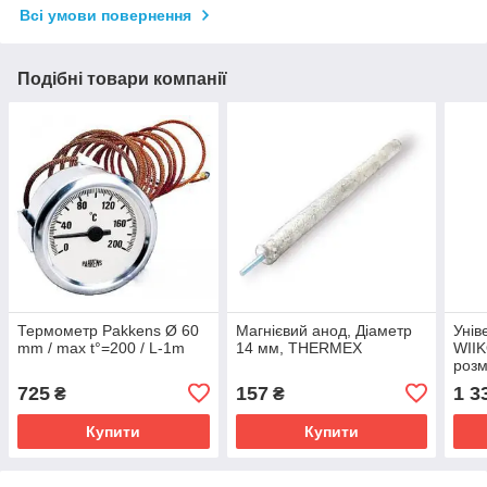
Всі умови повернення
Подібні товари компанії
Термометр Pakkens Ø 60
Магнієвий анод, Діаметр
Унів
mm / max t°=200 / L-1m
14 мм, THERMEX
WIIK
розм
на п
725
157
1 3
₴
₴
Купити
Купити