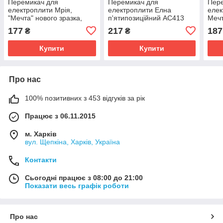
Перемикач для
Перемикач для
Пер
електроплити Мрія,
електроплити Елна
елек
"Мечта" нового зразка,
п'ятипозиційний AC413
Мечт
16А/Т150
(AC4) 16A / 250v / T150
реж
177
217
187
₴
₴
Купити
Купити
Про нас
100% позитивних з 453 відгуків за рік
Працює з 06.11.2015
м. Харків
вул. Щепкіна, Харків, Україна
Контакти
Сьогодні працює з 08:00 до 21:00
Показати весь графік роботи
Про нас