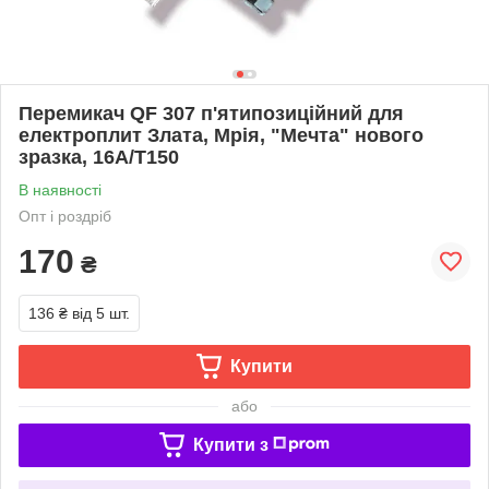
Перемикач QF 307 п'ятипозиційний для
електроплит Злата, Мрія, "Мечта" нового
зразка, 16А/Т150
В наявності
Опт і роздріб
170
₴
136 ₴
від 5 шт.
Купити
або
Купити з