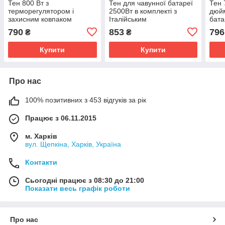
Тен 800 Вт з
Тен для чавунної батареї
Тен 
терморегулятором і
2500Вт в комплекті з
дюйм
захисним ковпаком
Італійським
бата
комплект для чавунної
терморегулятором
терм
790
853
796
₴
₴
батареї
захи
Купити
Купити
Про нас
100% позитивних з 453 відгуків за рік
Працює з 06.11.2015
м. Харків
вул. Щепкіна, Харків, Україна
Контакти
Сьогодні працює з 08:30 до 21:00
Показати весь графік роботи
Про нас