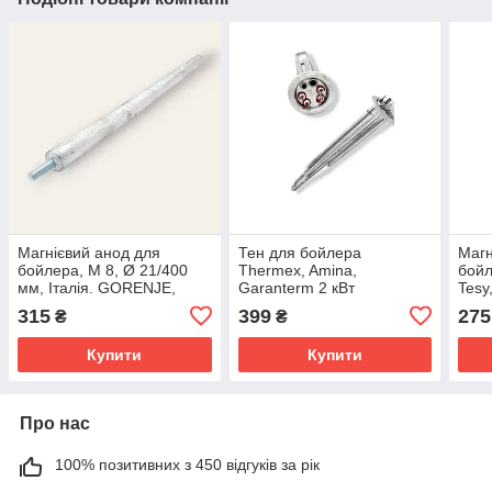
Магнієвий анод для
Тен для бойлера
Магн
бойлера, М 8, Ø 21/400
Thermex, Amina,
бойл
мм, Італія. GORENJE,
Garanterm 2 кВт
Tesy
ELECTROLUX, THERMAL,
1300+700Вт
Fago
315
399
275
₴
₴
FAGOR
Купити
Купити
Про нас
100% позитивних з 450 відгуків за рік