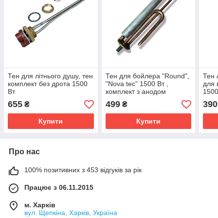
Тен для літнього душу, тен
Тен для бойлера "Round",
Тен A
комплект без дрота 1500
"Nova tec" 1500 Вт ,
для 
Вт
комплект з анодом
1500
655
499
390
₴
₴
Купити
Купити
Про нас
100% позитивних з 453 відгуків за рік
Працює з 06.11.2015
м. Харків
вул. Щепкіна, Харків, Україна