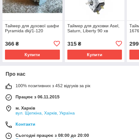
Таймер для духової шафи
Таймер для духовки Asel,
Тайм
Pyramida dkj/1-120
Saturn, Liberty 90 хв
167
366
315
299
₴
₴
Купити
Купити
Про нас
100% позитивних з 452 відгуків за рік
Працює з 06.11.2015
м. Харків
вул. Щепкіна, Харків, Україна
Контакти
Сьогодні працює з 08:00 до 20:00