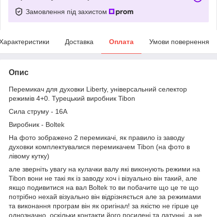
Замовлення під захистом
Характеристики
Доставка
Оплата
Умови повернення
Опис
Перемикач для духовки Liberty, універсальний селектор
режимів 4+0. Турецький виробник Tibon
Сила струму - 16А
Виробник - Boltek
На фото зображено 2 перемикачі, як правило із заводу
духовки комплектувалися перемикачем Tibon (на фото в
лівому кутку)
але зверніть увагу на кулачки валу які виконують режими на
Tibon вони не такі як із заводу хоч і візуально він такий, але
якщо подивитися на вал Boltek то ви побачите що це те що
потрібно нехай візуально він відрізняється але за режимами
та виконання програм він як оригінал! за якістю не гірше це
однозначно, оскільки контакти його посилені та латунні, а не