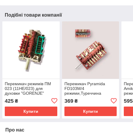
Подібні товари компанії
Перемикач режимів ПМ
Перемикач Pyramida
Пере
023 (11HE/023) для
FD103M/4
Amik
духовки "GORENJE"
режими,Туреччина
режи
425
369
595
₴
₴
Купити
Купити
Про нас