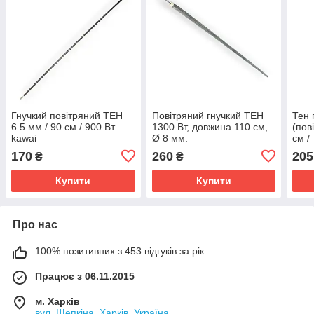
Гнучкий повітряний ТЕН
Повітряний гнучкий ТЕН
Тен 
6.5 мм / 90 см / 900 Вт.
1300 Вт, довжина 110 см,
(пов
kawai
Ø 8 мм.
см /
виро
170
260
205
₴
₴
Купити
Купити
Про нас
100% позитивних з 453 відгуків за рік
Працює з 06.11.2015
м. Харків
вул. Щепкіна, Харків, Україна