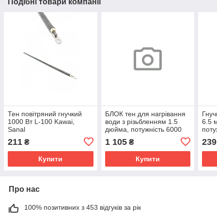
Подібні товари компанії
Тен повітряний гнучкий
БЛОК тен для нагрівання
Гнуч
1000 Вт L-100 Kawai,
води з різьбленням 1.5
6.5 
Sanal
дюйма, потужність 6000
поту
Вт, 220\380 В
211
1 105
239
₴
₴
Купити
Купити
Про нас
100% позитивних з 453 відгуків за рік