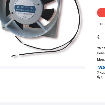
+380
пов
У ко
будь