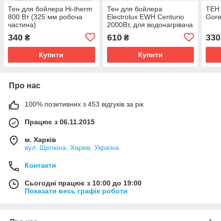
Тен для бойлера Hi-therm
Тен для бойлера
ТЕН 
800 Вт (325 мм робоча
Electrolux EWH Centurio
Gore
частина)
2000Вт, для водонагрівача
с фланцем 63, 64 мм
340
610
330
₴
₴
Купити
Купити
Про нас
100% позитивних з 453 відгуків за рік
Працює з 06.11.2015
м. Харків
вул. Щепкіна, Харків, Україна
Контакти
Сьогодні працює з 10:00 до 19:00
Показати весь графік роботи