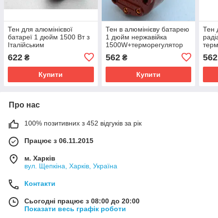
Тен для алюмінієвої
Тен в алюмінієву батарею
Тен 
батареї 1 дюйм 1500 Вт з
1 дюйм нержавійка
раді
Італійським
1500W+терморегулятор
тер
терморегулятором
622
562
562
₴
₴
Купити
Купити
Про нас
100% позитивних з 452 відгуків за рік
Працює з 06.11.2015
м. Харків
вул. Щепкіна, Харків, Україна
Контакти
Сьогодні працює з 08:00 до 20:00
Показати весь графік роботи