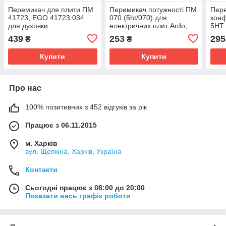
Перемикач для плити ПМ
Перемикач потужності ПМ
Пере
41723, EGO 41723.034
070 (5ht/070) для
конф
для духовки
електричних плит Ardo,
5HT 
Hansa,Gorenje
439
253
295
₴
₴
Купити
Купити
Про нас
100% позитивних з 452 відгуків за рік
Працює з 06.11.2015
м. Харків
вул. Щепкіна, Харків, Україна
Контакти
Сьогодні працює з 08:00 до 20:00
Показати весь графік роботи