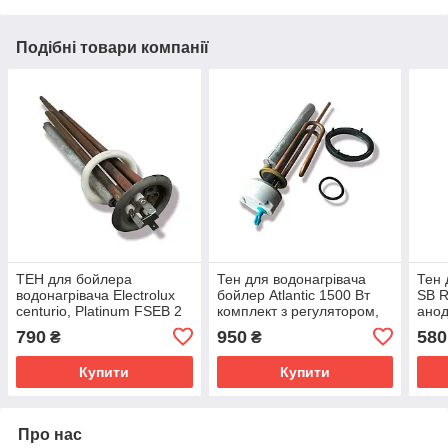
Подібні товари компанії
ТЕН для бойлера
Тен для водонагрівача
Тен 
водонагрівача Electrolux
бойлер Atlantic 1500 Вт
SB R
centurio, Platinum FSEB 2
комплект з регулятором,
анод
кВт комплект з анодом та
анодом та прокладками
790
950
580
₴
₴
прокладкою
Купити
Купити
Про нас