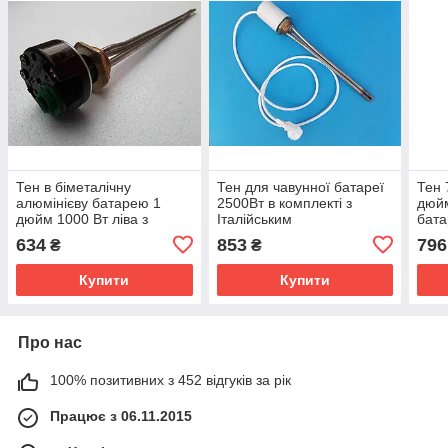
Тен в біметалічну
Тен для чавунної батареї
Тен 
алюмінієву батарею 1
2500Вт в комплекті з
дюйм
дюйм 1000 Вт ліва з
Італійським
бата
Італійським
терморегулятором
терм
634
853
796
₴
₴
терморегулятором
захи
Купити
Купити
Про нас
100% позитивних з 452 відгуків за рік
Працює з 06.11.2015