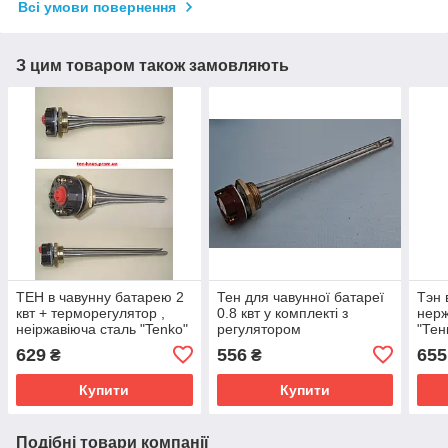
Всі умови повернення
З цим товаром також замовляють
ТЕН в чавунну батарею 2
Тен для чавунної батареї
Тэн 
квт + терморегулятор ,
0.8 квт у комплекті з
нерж
неіржавіюча сталь "Tenko"
регулятором
"Тен
629
556
655
₴
₴
Купити
Купити
Подібні товари компанії