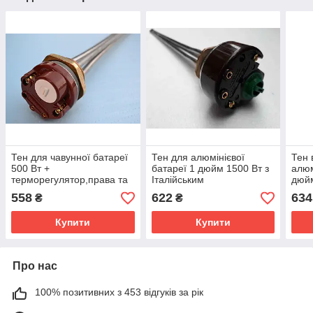
Тен для чавунної батареї
Тен для алюмінієвої
Тен 
500 Вт +
батареї 1 дюйм 1500 Вт з
алюм
терморегулятор,права та
Італійським
дюйм
ліва різьба дюйм з чвертю
терморегулятором
Італ
558
622
634
₴
₴
(1 1/4)
тер
Купити
Купити
Про нас
100% позитивних з 453 відгуків за рік