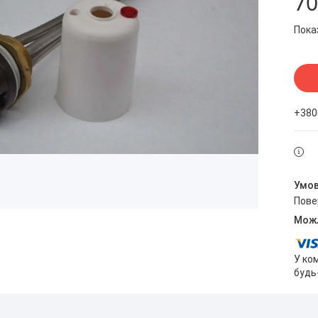
70
Пока
+380
пов
У ко
будь