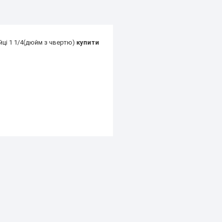
йці 1 1/4(дюйм з чвертю)
купити