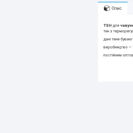
Опис
ТЕН
для
чавун
тен з терморег
дані тени буваю
виробництво ― 
постійним оптов