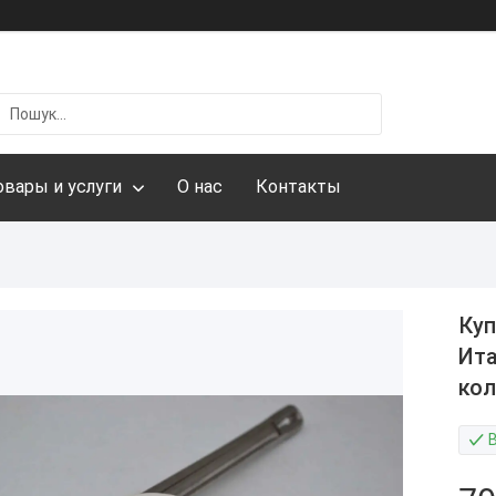
овары и услуги
О нас
Контакты
Куп
Ит
ко