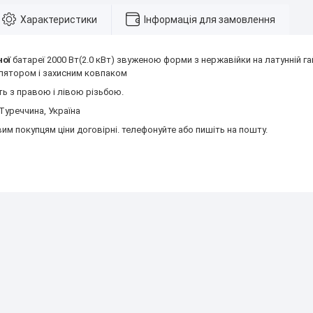
Характеристики
Інформація для замовлення
ної
батареї 2000 Вт(2.0 кВт) звуженою форми з нержавійки на латунній га
улятором і захисним ковпаком
ть з правою і лівою різьбою.
Туреччина, Україна
им покупцям ціни договірні. телефонуйте або пишіть на пошту.