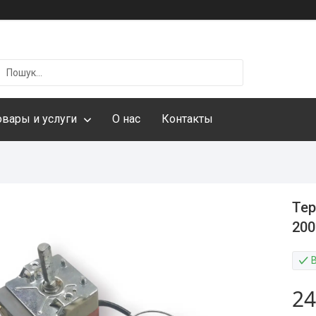
овары и услуги
О нас
Контакты
Тер
200
24