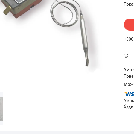
Пока
+380
пов
У ко
будь