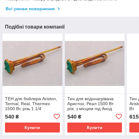
Всі умови повернення
Подібні товари компанії
ТЕН для бойлера Ariston,
Тен для водонагрівача
Тен 
Termal, Real, Thermex
Аристон, Реал 1500 Вт
Aris
1500 Вт, різь 1 1/4
різі, з місцем під Анод
Вт
Туреччина
540
540
615
₴
₴
Купити
Купити