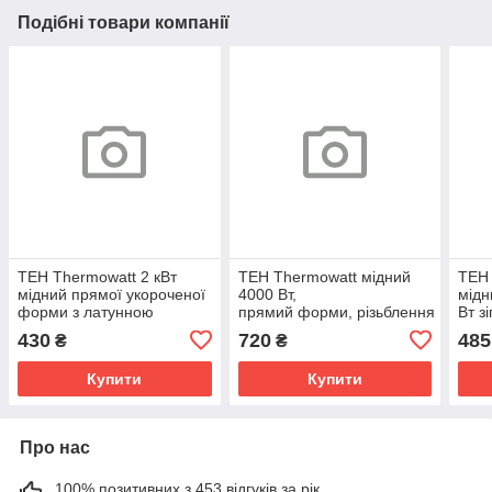
Подібні товари компанії
ТЕН Thermowatt 2 кВт
ТЕН Thermowatt мідний
ТЕН
мідний прямої укороченої
4000 Вт,
мідн
форми з латунною
прямий форми, різьблення
Вт з
основою, 290
- 1 1/4, Італія
мм, 
430
720
485
₴
₴
мм, Медь, Італія
Купити
Купити
Про нас
100% позитивних з 453 відгуків за рік