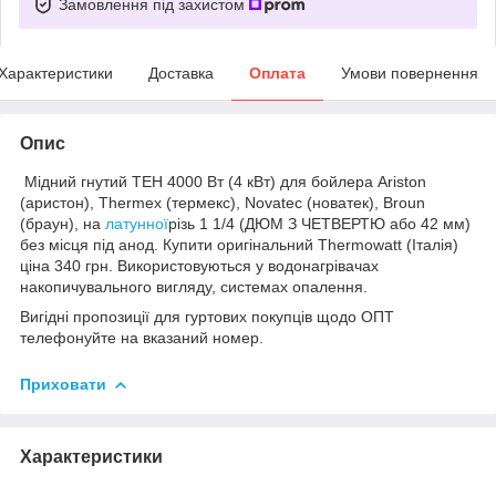
Замовлення під захистом
Характеристики
Доставка
Оплата
Умови повернення
Опис
Мідний гнутий ТЕН 4000 Вт (4 кВт) для бойлера Ariston
(аристон), Thermex (термекс), Novatec (новатек), Broun
(браун), на
латунної
різь 1 1/4 (ДЮМ З ЧЕТВЕРТЮ або 42 мм)
без місця під анод. Купити оригінальний Thermowatt (Італія)
ціна 340 грн. Використовуються у водонагрівачах
накопичувального вигляду, системах опалення.
Вигідні пропозиції для гуртових покупців щодо ОПТ
телефонуйте на вказаний номер.
Приховати
Характеристики