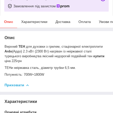
Замовлення під захистом
Опис
Характеристики
Доставка
Оплата
Умови п
Опис
Верхний
ТЕН
для духовки з грилем, стаціонарної електроплити
Ardo
(Ардо) 2.3 кВт (2300 Вт) нагрівач із неіржавкої сталі
турецького виробництва якісний недорогий подвійний тен
купити
ціна 225
грн
ТЕНи неіржавка сталь, діаметр трубки 6,5 мм.
Потужність: 700W+1800W
Приховати
Характеристики
Основні атрибути