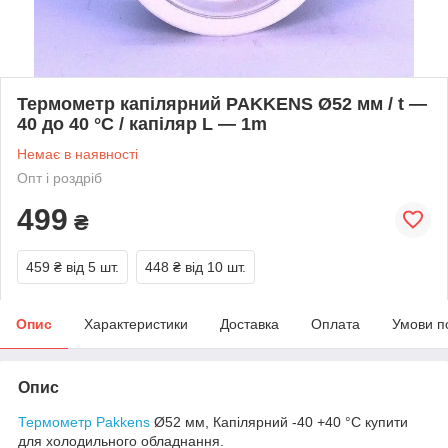
Термометр капілярний PAKKENS Ø52 мм / t —
40 до 40 °C / капіляр L — 1m
Немає в наявності
Опт і роздріб
499
₴
459 ₴
від 5 шт.
448 ₴
від 10 шт.
Опис
Характеристики
Доставка
Оплата
Умови п
Опис
Термометр
Pakkens
Ø52 мм, Капілярний -40 +40 °C купити
для холодильного обладнання.