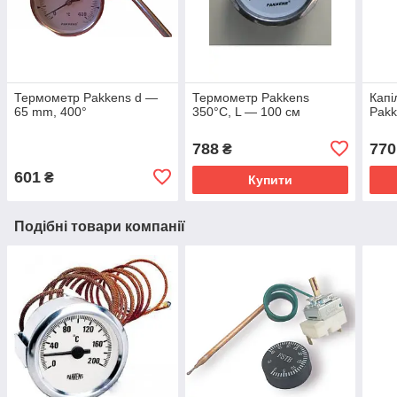
Термометр Pakkens d —
Термометр Pakkens
Капі
65 mm, 400°
350°С, L — 100 см
Pakk
788
770
₴
601
₴
Купити
Подібні товари компанії