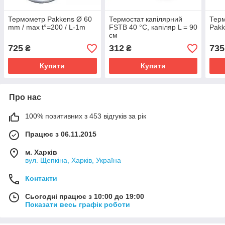
Термометр Pakkens Ø 60
Термостат капілярний
Терм
mm / max t°=200 / L-1m
FSTB 40 °C, капіляр L = 90
Pakk
см
725
312
735
₴
₴
Купити
Купити
Про нас
100% позитивних з 453 відгуків за рік
Працює з 06.11.2015
м. Харків
вул. Щепкіна, Харків, Україна
Контакти
Сьогодні працює з 10:00 до 19:00
Показати весь графік роботи