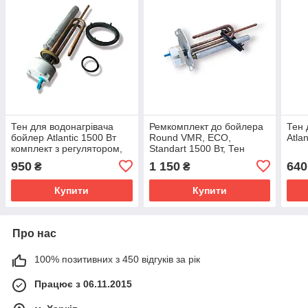
Тен для водонагрівача
Ремкомплект до бойлера
Тен 
бойлер Atlantic 1500 Вт
Round VMR, ECO,
Atla
комплект з регулятором,
Standart 1500 Вт, Тен
анодом та прокладками
Atlantic, Aston, Round
950
1 150
640
₴
₴
Купити
Купити
Про нас
100% позитивних з 450 відгуків за рік
Працює з 06.11.2015