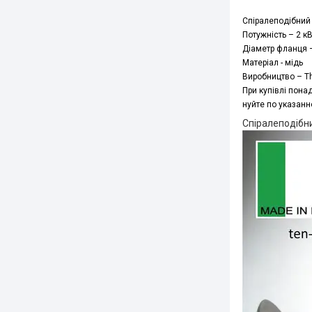
Спіралеподібний
Потужність
–
2
кВ
Діаметр
фланця
Матеріал
-
мідь
Виробництво
–
T
При
купівлі
пона
нуйте
по
указанн
Спіралеподібн