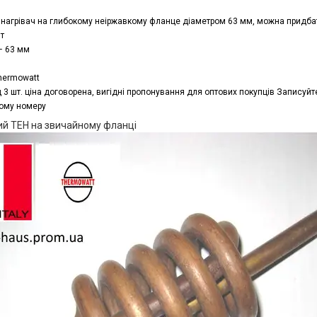
нагрівач
на
глибокому
неіржавкому
фланце
діаметром
63
мм
,
можна
придба
т
–
63
мм
hermowatt
д
3
шт
.
ціна
договорена
,
вигідні
пропонування
для
оптових
покупців
Записуйт
ому
номеру
ий ТЕН на звичайному фланці