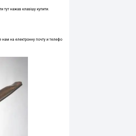
ти
тут
нажав
клавішу
купити
.
е
нам
на
електронну
почту
и
телефо