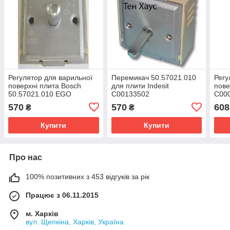
Регулятор для варильної
Перемикач 50.57021.010
Регу
поверхні плита Bosch
для плити Indesit
пове
50.57021.010 EGO
C00133502
C00
570
570
608
₴
₴
Купити
Купити
Про нас
100% позитивних з 453 відгуків за рік
Працює з 06.11.2015
м. Харків
вул. Щепкіна, Харків, Україна