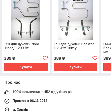
Тен для духовки Nord
Тен для духовки Електла
Нижн
"Норд" 1200 Вт
1.2 кВт/Turkey
Елек
мм
389
389
389
₴
₴
Купити
Купити
Про нас
100% позитивних з 452 відгуків за рік
Працює з 06.11.2015
м. Харків