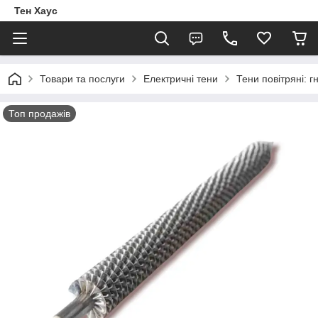
Тен Хаус
Товари та послуги
Електричні тени
Тени повітряні: г
Топ продажів