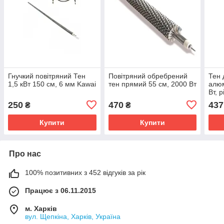
Гнучкий повітряний Тен
Повітряний обребрений
Тен 
1,5 кВт 150 см, 6 мм Kawai
тен прямий 55 см, 2000 Вт
алюм
Вт, 
250
470
437
₴
₴
Купити
Купити
Про нас
100% позитивних з 452 відгуків за рік
Працює з 06.11.2015
м. Харків
вул. Щепкіна, Харків, Україна