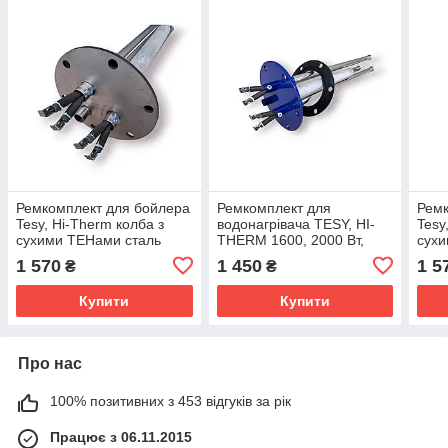
Ремкомплект для бойлера
Ремкомплект для
Ремк
Tesy, Hi-Therm колба з
водонагрівача TESY, HI-
Tesy
сухими ТЕНами сталь
THERM 1600, 2000 Вт,
сух
потужність 2000-2400Вт
колба з сухими тенами
нерж
1 570
1 450
1 5
₴
₴
для бойлера
поту
Купити
Купити
Про нас
100% позитивних з 453 відгуків за рік
Працює з 06.11.2015