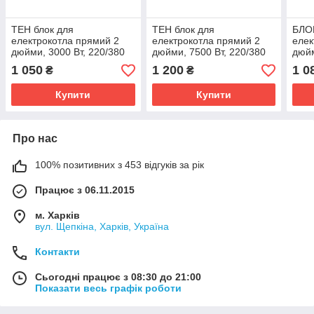
ТЕН блок для
ТЕН блок для
БЛОК
електрокотла прямий 2
електрокотла прямий 2
елек
дюйми, 3000 Вт, 220/380
дюйми, 7500 Вт, 220/380
дюйм
В, Kawai
В, Kawai
Вт, 
1 050
1 200
1 0
₴
₴
Купити
Купити
Про нас
100% позитивних з 453 відгуків за рік
Працює з 06.11.2015
м. Харків
вул. Щепкіна, Харків, Україна
Контакти
Сьогодні працює з 08:30 до 21:00
Показати весь графік роботи