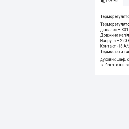
Опис
Терморегулято
Терморегулято
діапазон – 301
Довжина капіл
Напруга – 220 
Контакт -16 А/
Термостати та
духових шаф, с
та багато іншог