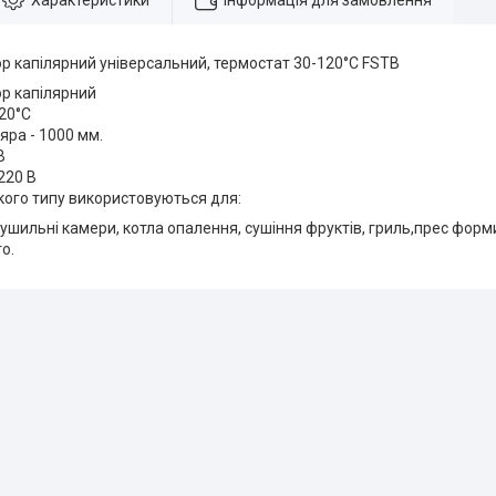
Характеристики
Інформація для замовлення
р капілярний універсальний, термостат 30-120°C FSTB
р капілярний
20°C
яра - 1000 мм.
В
220 В
кого типу використовуються для:
ушильні камери, котла опалення, сушіння фруктів, гриль,прес форм
о.