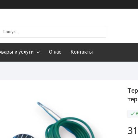
овары и услуги
О нас
Контакты
Тер
тер
31