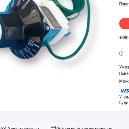
Пока
+380
пов
У ко
будь