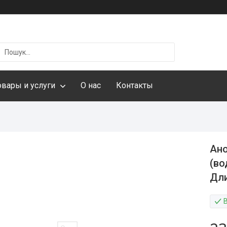
овары и услуги
О нас
Контакты
Ано
(во
Дли