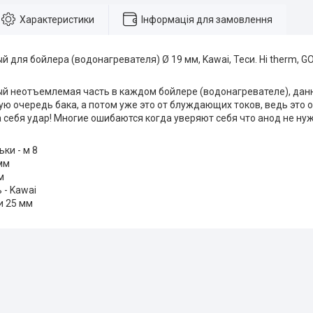
Характеристики
Інформація для замовлення
 для бойлера (водонагревателя) Ø 19 мм, Kawai, Теси. Hi therm,
й неотъемлемая часть в каждом бойлере (водонагревателе), дан
ую очередь бака, а потом уже это от блуждающих токов, ведь это
а себя удар! Многие ошибаются когда уверяют себя что анод не н
ки - м 8
мм
м
 - Kawai
и 25 мм