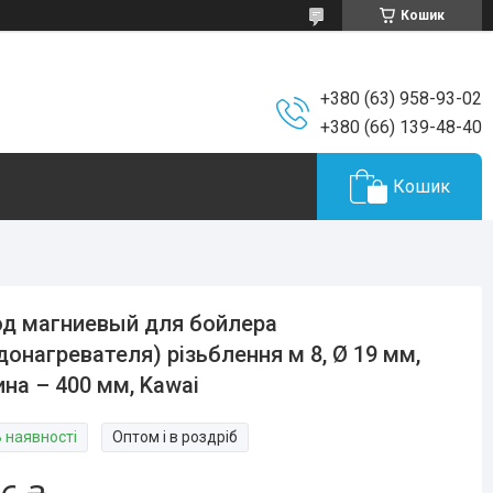
Кошик
+380 (63) 958-93-02
+380 (66) 139-48-40
Кошик
д магниевый для бойлера
донагревателя) різьблення м 8, Ø 19 мм,
на – 400 мм, Kawai
В наявності
Оптом і в роздріб