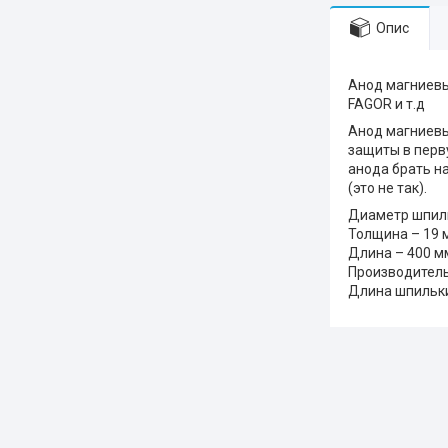
Опис
Анод магниевый
FAGOR и т.д
Анод магниевы
защиты в перв
анода брать н
(это не так).
Диаметр шпиль
Толщина – 19 
Длина – 400 м
Производитель
Длина шпильк