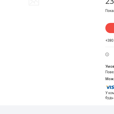
23
Пока
+380
пов
У ко
будь