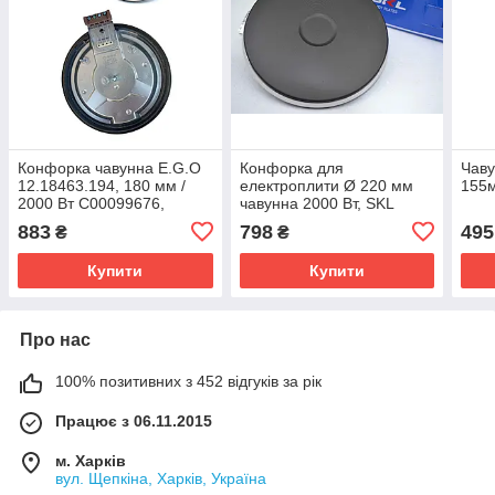
Конфорка чавунна E.G.O
Конфорка для
Чаву
12.18463.194, 180 мм /
електроплити Ø 220 мм
155м
2000 Вт C00099676,
чавунна 2000 Вт, SKL
Німеччина
883
798
495
₴
₴
Купити
Купити
Про нас
100% позитивних з 452 відгуків за рік
Працює з 06.11.2015
м. Харків
вул. Щепкіна, Харків, Україна