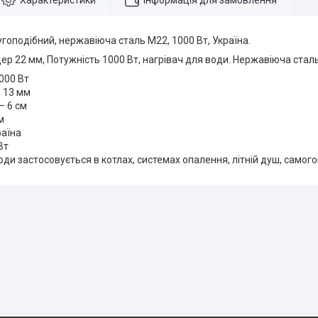
Характеристики
Інформація для замовлення
гоподібний, нержавіюча сталь М22, 1000 Вт, Україна.
ер 22 мм, Потужність 1000 Вт, нагрівач для води. Нержавіюча сталь
000 Вт
– 13 мм
– 6 см
м
раїна
Вт
оди застосовується в котлах, системах опалення, літній душ, самогон