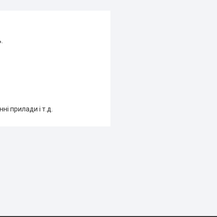
.
ні прилади і т.д.