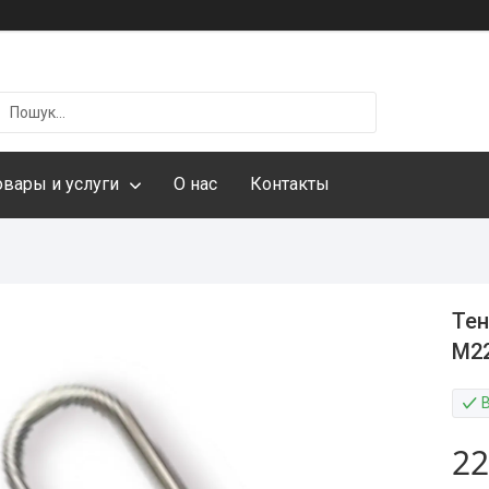
овары и услуги
О нас
Контакты
Тен
М22
22