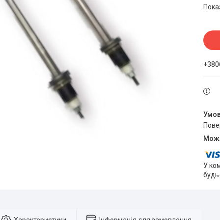
Пока
+380
пов
У ко
будь