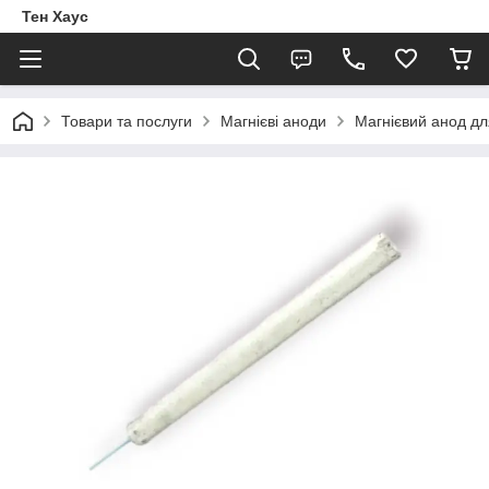
Тен Хаус
Товари та послуги
Магнієві аноди
Магнієвий анод дл