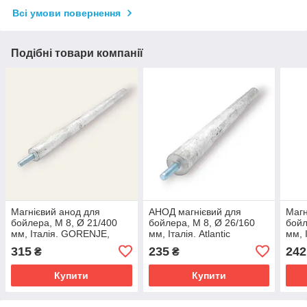
Всі умови повернення
Подібні товари компанії
Магнієвий анод для
АНОД магнієвий для
Магн
бойлера, М 8, Ø 21/400
бойлера, М 8, Ø 26/160
бойл
мм, Італія. GORENJE,
мм, Італія. Atlantic
мм, 
ELECTROLUX, THERMAL,
315
235
242
₴
₴
FAGOR
Купити
Купити