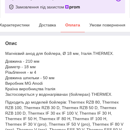
Замовлення під захистом
Характеристики
Доставка
Оплата
Умови повернення
Опис
Магнієвий анод для бойлера, Ø‎ 18 мм, Італія.THERMEX.
Довжина - 210 мм
Діаметр - 18 мм
Різьблення - м 4
Довжина шпильки - 50 мм
Виробник MG Anodi
Країна виробництва Італія
Застосовується у водонагрівачах (бойлерах) THERMEX.
Підходить до моделей бойлерів: Thermex RZB 80, Thermex
RZB 100, Thermex RZB 30 D, Thermex RZB 50 D, Thermex
RZB 100 D, Thermex IF 30 ex IF 100 V, Thermex IF 30 H,
Thermex IF 50 H, Thermex IF 80 H, Thermex IF 100 H,
Thermex IF 30 V (pro), Thermex IF 50 V (pro), Thermex IF 80 V
(pro), Thermex V (pro), Thermex FSS 30 V, Thermex FSS 50 V,